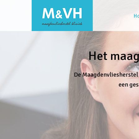
H
Het maag
De Maagdenvliesherstel 
een ges