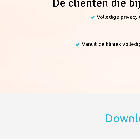
De cliënten die b
Volledige privacy
Vanuit de kliniek volle
Downlo