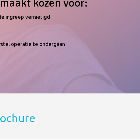
emaakt kozen voor:
de ingreep vernietigd
rstel operatie te ondergaan
rochure